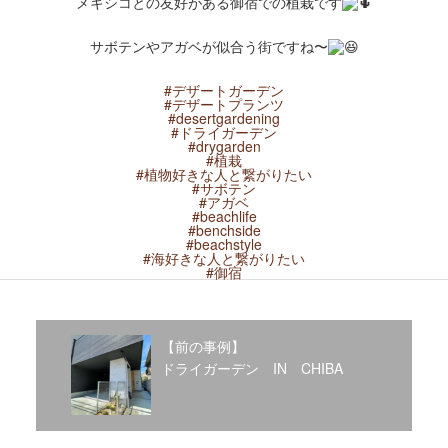
メキシコとの友好がある御宿での植栽です
2020年1月
2019年12月
サボテンやアガベが似合う街ですね〜
2019年11月
2019年10月
#デザートガーデン
2019年9月
#デザートプランツ
#desertgardening
2019年8月
#ドライガーデン
#drygarden
2019年6月
#植栽
#植物好きな人と繋がりたい
2019年3月
#サボテン
2019年2月
#アガベ
#beachlife
2019年1月
#benchside
#beachstyle
2018年6月
#海好きな人と繋がりたい
2018年4月
#御宿
2018年3月
2018年1月
2017年12月
【前の事例】
2017年11月
ドライガーデン IN CHIBA
2017年10月
2017年5月
2017年3月