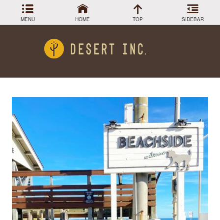
MENU
HOME
TOP
SIDEBAR
アーカイブ
Menu
2024年3月
DESIGN COLLECTION
施工事例
2023年12月
2023年9月
GREEN STOCK
植物在庫
2023年8月
2023年7月
PLANTS MAGAGINE
植物図鑑
2023年5月
2023年3月
Instagram
インスラグラム
2022年12月
Facebook
2022年11月
フェイスブック
2022年9月
BLOG
記事一覧
2022年6月
2022年5月
2022年4月
2022年1月