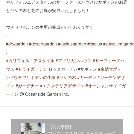
カリフォルニアスタイルのサーファーズハウスにサボテンのお庭
2020年1月
2019年12月
とヤシの木と芝のお庭が完成いたしました！
2019年11月
.
2019年10月
ウチワサボテンの生垣の完成がわくわくです！
2019年9月
.
2019年8月
#
drygarden
#
desertgarden
#
cactusgarden
#
cactus
#
succulentgard
2019年6月
.
2019年3月
2019年2月
#
カリフォルニアスタイル
#
アメリカンハウス
#
サーファーズハ
2019年1月
ウス
#
ドライガーデン
ロックガーデン#サボテン
#
金鯱サボテ
2018年6月
ン
#
ウチワサボテンの生垣
#
ヤシの木
#
ガーデン
#
ガーデンデザ
2018年4月
イン
#
ガーデナー
#
エクステリアデザイン
#
オーシャンサイドガ
2018年3月
ーデン
@ Oceanside Garden Inc.
2018年1月
2017年12月
2017年11月
2017年10月
2017年5月
【前の事例】
2017年3月
フェニックスロベレニー＆キューブ