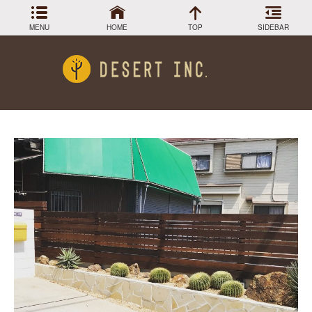
MENU
HOME
TOP
SIDEBAR
アーカイブ
Menu
2024年3月
DESIGN COLLECTION
施工事例
2023年12月
2023年9月
GREEN STOCK
植物在庫
2023年8月
2023年7月
PLANTS MAGAGINE
植物図鑑
2023年5月
2023年3月
Instagram
インスラグラム
2022年12月
Facebook
2022年11月
フェイスブック
2022年9月
BLOG
記事一覧
2022年6月
2022年5月
2022年4月
2022年1月