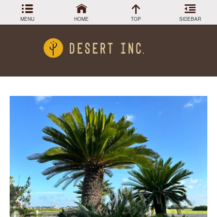
MENU
HOME
TOP
SIDEBAR
アーカイブ
Menu
2024年3月
DESIGN COLLECTION
施工事例
2023年12月
2023年9月
GREEN STOCK
植物在庫
2023年8月
2023年7月
PLANTS MAGAGINE
植物図鑑
2023年5月
2023年3月
Instagram
インスラグラム
2022年12月
Facebook
2022年11月
フェイスブック
2022年9月
BLOG
記事一覧
2022年6月
2022年5月
2022年4月
2022年1月