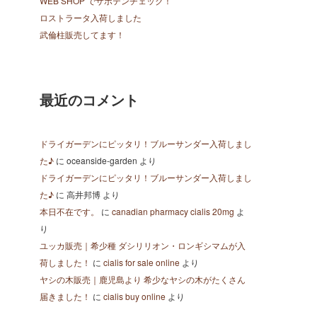
WEB SHOP でサボテンチェック！
ロストラータ入荷しました
武倫柱販売してます！
最近のコメント
ドライガーデンにピッタリ！ブルーサンダー入荷しまし
た♪
に
oceanside-garden
より
ドライガーデンにピッタリ！ブルーサンダー入荷しまし
た♪
に
高井邦博
より
本日不在です。
に
canadian pharmacy cialis 20mg
よ
り
ユッカ販売｜希少種 ダシリリオン・ロンギシマムが入
荷しました！
に
cialis for sale online
より
ヤシの木販売｜鹿児島より 希少なヤシの木がたくさん
届きました！
に
cialis buy online
より