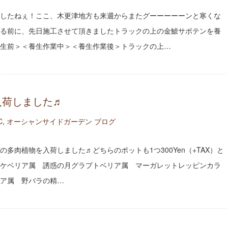
したねぇ！ここ、木更津地方も来週からまたグーーーーーンと寒くな
る前に、先日施工させて頂きましたトラックの上の金鯱サボテンを養
生前＞＜養生作業中＞＜養生作業後＞トラックの上…
nts 入荷しました♬
C
,
オーシャンサイドガーデン ブログ
多肉植物を入荷しました♬どちらのポットも1つ300Yen（+TAX）と
ケベリア属 誘惑の月グラプトベリア属 マーガレットレッピンカラ
ア属 野バラの精…