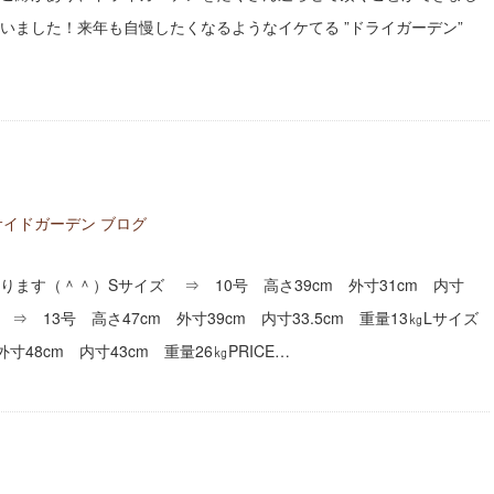
いました！来年も自慢したくなるようなイケてる ”ドライガーデン”
イドガーデン ブログ
ます（＾＾）Sサイズ ⇒ 10号 高さ39cm 外寸31cm 内寸
 ⇒ 13号 高さ47cm 外寸39cm 内寸33.5cm 重量13㎏Lサイズ
寸48cm 内寸43cm 重量26㎏PRICE…