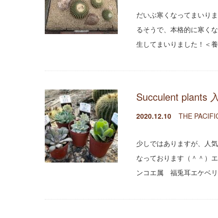
だいぶ寒くなってまいりま
るそうで、本格的に寒くな
生してまいりました！＜養
Succulent pla
2020.12.10
THE PACIFI
少しではありますが、人気の
なっております（＾＾）エ
ンコエ属 福兎耳エケベリ