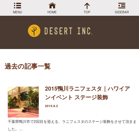
MENU
HOME
TOP
SIDEBAR
最近の投稿
Menu
小売販売終了のお知らせ
DESIGN COLLECTION
施工事例
柱サボテン弁慶柱もWEB SHOPで半額！
WEB SHOP でサボテンチェック！
GREEN STOCK
植物在庫
ロストラータ入荷しました
過去の記事一覧
武倫柱販売してます！
PLANTS MAGAGINE
植物図鑑
Instagram
2015鴨川ラニフェスタ｜ハワイア
インスラグラム
ンイベント ステージ装飾
アーカイブ
Facebook
フェイスブック
2015.8.2
BLOG
記事一覧
2024年3月
千葉県鴨川市で2回目を迎える、ラニフェスタのステージ装飾をさせて頂きま
2023年12月
した。…
2023年9月