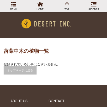
MENU
HOME
TOP
SIDEBAR
最近の投稿
Menu
小売販売終了のお知らせ
DESIGN COLLECTION
施工事例
柱サボテン弁慶柱もWEB SHOPで半額！
WEB SHOP でサボテンチェック！
GREEN STOCK
植物在庫
ロストラータ入荷しました
落葉中木
の植物一覧
武倫柱販売してます！
PLANTS MAGAGINE
植物図鑑
登録されている記事はございません。
Instagram
インスラグラム
トップページに戻る
アーカイブ
Facebook
フェイスブック
BLOG
記事一覧
2024年3月
2023年12月
ABOUT US
CONTACT
2023年9月