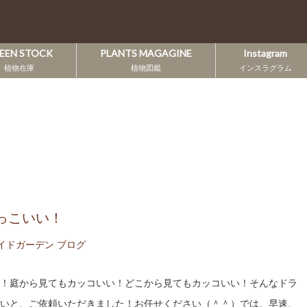
EEN STOCK
PLANTS MAGAGINE
Instagram
植物在庫
植物図鑑
インスラグラム
っこいい！
イドガーデン ブログ
！庭から見てもカッコいい！どこから見てもカッコいい！そんなドラ
いと、ご依頼いただきました！お任せください（＾＾）では、早速、