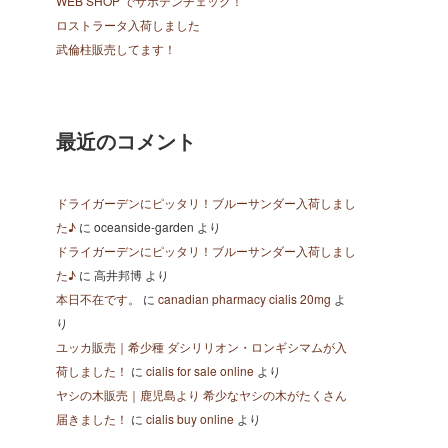
WEB SHOP でサボテンチェック！
ロストラータ入荷しました
武倫柱販売してます！
最近のコメント
ドライガーデンにピッタリ！ブルーサンダー入荷しまし
た♪
に
oceanside-garden
より
ドライガーデンにピッタリ！ブルーサンダー入荷しまし
た♪
に
高井邦博
より
本日不在です。
に
canadian pharmacy cialis 20mg
よ
り
ユッカ販売｜希少種 ダシリリオン・ロンギシマムが入
荷しました！
に
cialis for sale online
より
ヤシの木販売｜鹿児島より 希少なヤシの木がたくさん
届きました！
に
cialis buy online
より