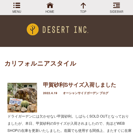
MENU
HOME
TOP
SIDEBAR
最近の投稿
Menu
小売販売終了のお知らせ
DESIGN COLLECTION
施工事例
柱サボテン弁慶柱もWEB SHOPで半額！
WEB SHOP でサボテンチェック！
GREEN STOCK
植物在庫
ロストラータ入荷しました
カリフォルニアスタイル
武倫柱販売してます！
PLANTS MAGAGINE
植物図鑑
Instagram
甲賀砂利Sサイズ入荷しました
インスラグラム
2022.4.19
オーシャンサイドガーデン ブログ
アーカイブ
Facebook
フェイスブック
BLOG
記事一覧
2024年3月
ドライガーデンには欠かせない甲賀砂利。しばらくSOLD OUTとなっており
2023年12月
ましたが、本日、甲賀砂利のSサイズが入荷されましたので、先ほどWEB
2023年9月
SHOPの在庫を更新いたしました。造園でも使用する関係上、またすぐに在庫