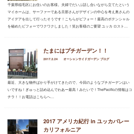
2021年3月
千葉県稲毛区にお住いのお客様。夫婦でだいぶ話し合いながら立てたという
2021年2月
マイホームは、サーファーである旦那さんがデザインの中心を考え奥さんの
2021年1月
アイデアを出して行ったそうです！こちらがビフォー！最高のポテンシャル
2020年12月
を秘めたビフォーでワクワクしました！笑お客様のご要望 ユッカ ロスト…
2020年11月
2020年10月
2020年9月
たまにはプチガーデン！！
2020年8月
2017.2.24
オーシャンサイドガーデン ブログ
2020年3月
2020年2月
2020年1月
最近、大きな物件ばかり手がけてきたので、今回のようなプチガーデンはい
2019年12月
いですね！ぎゅっと詰め込んでわあー最高！みたいで！ThePacificの情報はコ
2019年11月
チラ！！お電話はこちらへ…
2019年10月
2019年9月
2019年8月
2019年6月
2017 アメリカ紀行 in ユッカバレー
2019年3月
カリフォルニア
2019年2月