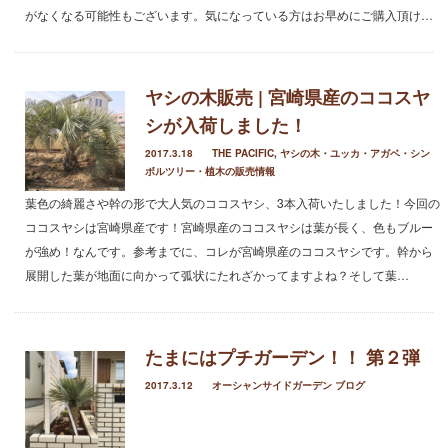
2023年8月
がなくなる可能性もございます。気になっている方はお早めにご購入頂け…
2023年7月
2023年5月
2023年3月
ヤシの木販売 | 宮崎県産のココスヤ
2022年12月
シが入荷しました！
2022年11月
2022年9月
2017.3.18
THE PACIFIC
,
ヤシの木・ユッカ・アガベ・シン
2022年6月
ボルツリー・植木の販売情報
2022年5月
葉色の綺麗さや幹の形で大人気のココスヤシ、3本入荷いたしました！今回の
2022年4月
ココスヤシは宮崎県産です！宮崎県産のココスヤシは葉が長く、色もブルー
2022年1月
が強め！なんです。参考までに、コレが宮崎県産のココスヤシです。幹から
2021年12月
展開した葉が地面に向かって弧状にたれざかってますよね？そして葉…
2021年10月
2021年9月
2021年8月
たまにはプチガーデン！！ 第２弾
2021年7月
2017.3.12
オーシャンサイドガーデン ブログ
2021年6月
2021年5月
2021年4月