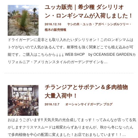
ユッカ販売｜希少種 ダシリリオ
ン・ロンギシマムが入荷しました！
2016.12.10
ヤシの木・ユッカ・アガベ・シンボルツリー・
植木の販売情報
ドライガーデンに是非とも取り入れたいダシリリオン！このロンギシマムは
トゲがないので人気があるんです。耐寒性も強く関東どこでも植え込みが可
能です。ご購入はこちらから↓↓↓ WEB SHOP by OCEANSIDE GARDENカ
リフォルニア・アメリカンスタイルのガーデンデザインを…
チランジアとサボテン＆多肉植物
大量入荷中！
2016.12.7
オーシャンサイドガーデン ブログ
おはようございます‼︎ 天気天気の光合成してまっす！ってみんなが言ってる気
がしますクリスマスムードは相変わらずありませんが、秋から冬になったん
で多肉植物を中心の配置に変えました！お店でおまちしています！！…