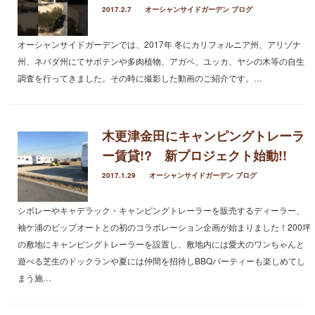
2017.2.7
オーシャンサイドガーデン ブログ
2019年1月
2018年6月
オーシャンサイドガーデンでは、2017年 冬にカリフォルニア州、アリゾナ
2018年4月
州、ネバダ州にてサボテンや多肉植物、アガベ、ユッカ、ヤシの木等の自生
2018年3月
調査を行ってきました。その時に撮影した動画のご紹介です。…
2018年1月
2017年12月
2017年11月
2017年10月
木更津金田にキャンピングトレーラ
2017年5月
ー賃貸!? 新プロジェクト始動!!
2017年3月
2017.1.29
オーシャンサイドガーデン ブログ
2017年2月
2017年1月
シボレーやキャデラック・キャンピングトレーラーを販売するディーラー、
2016年12月
袖ケ浦のビップオートとの初のコラボレーション企画が始まりました！200坪
2016年11月
の敷地にキャンピングトレーラーを設置し、敷地内には愛犬のワンちゃんと
2016年10月
遊べる芝生のドックランや夏には仲間を招待しBBQパーティーも楽しめてし
まう施…
カテゴリー