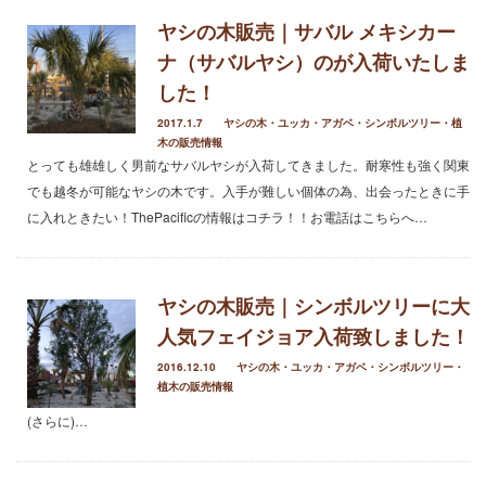
ヤシの木販売｜サバル メキシカー
ナ（サバルヤシ）のが入荷いたしま
未分類
した！
オーシャンサイドガーデン ブログ
ヤシの木・ユッカ・アガベ・シンボルツリー・植木の販売情報
2017.1.7
ヤシの木・ユッカ・アガベ・シンボルツリー・植
THE PACIFIC
木の販売情報
とっても雄雄しく男前なサバルヤシが入荷してきました。耐寒性も強く関東
でも越冬が可能なヤシの木です。入手が難しい個体の為、出会ったときに手
に入れときたい！ThePacificの情報はコチラ！！お電話はこちらへ…
ヤシの木販売｜シンボルツリーに大
人気フェイジョア入荷致しました！
2016.12.10
ヤシの木・ユッカ・アガベ・シンボルツリー・
植木の販売情報
(さらに)…