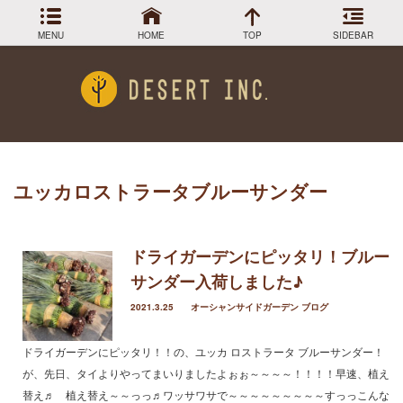
MENU
HOME
TOP
SIDEBAR
最近の投稿
Menu
小売販売終了のお知らせ
DESIGN COLLECTION
施工事例
柱サボテン弁慶柱もWEB SHOPで半額！
WEB SHOP でサボテンチェック！
GREEN STOCK
植物在庫
ロストラータ入荷しました
ユッカロストラータブルーサンダー
武倫柱販売してます！
PLANTS MAGAGINE
植物図鑑
Instagram
ドライガーデンにピッタリ！ブルー
インスラグラム
サンダー入荷しました♪
アーカイブ
Facebook
フェイスブック
2021.3.25
オーシャンサイドガーデン ブログ
BLOG
記事一覧
2024年3月
ドライガーデンにピッタリ！！の、ユッカ ロストラータ ブルーサンダー！
2023年12月
が、先日、タイよりやってまいりましたよぉぉ～～～～！！！！早速、植え
2023年9月
替え♬ 植え替え～～っっ♬ワッサワサで～～～～～～～～～すっっこんな