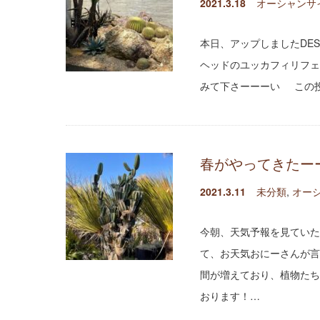
2021.3.18
オーシャンサ
本日、アップしましたDESI
ヘッドのユッカフィリフェラを
みて下さーーーい この投稿を
春がやってきたー
2021.3.11
未分類
,
オー
今朝、天気予報を見ていた
て、お天気おにーさんが言
間が増えており、植物たち
おります！…