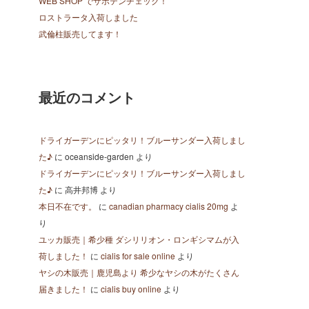
WEB SHOP でサボテンチェック！
ロストラータ入荷しました
武倫柱販売してます！
最近のコメント
ドライガーデンにピッタリ！ブルーサンダー入荷しまし
た♪
に
oceanside-garden
より
ドライガーデンにピッタリ！ブルーサンダー入荷しまし
た♪
に
高井邦博
より
本日不在です。
に
canadian pharmacy cialis 20mg
よ
り
ユッカ販売｜希少種 ダシリリオン・ロンギシマムが入
荷しました！
に
cialis for sale online
より
ヤシの木販売｜鹿児島より 希少なヤシの木がたくさん
届きました！
に
cialis buy online
より