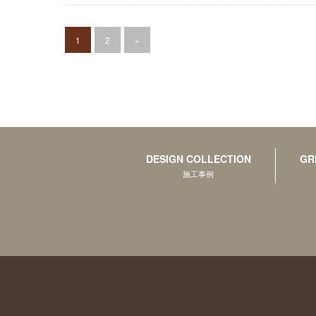
1
2
»
DESIGN COLLECTION
GR
施工事例