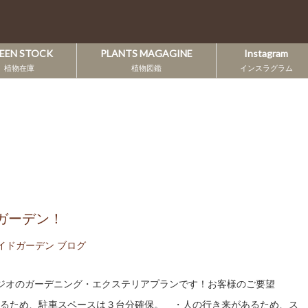
EEN STOCK
PLANTS MAGAGINE
Instagram
植物在庫
植物図鑑
インスラグラム
ガーデン！
イドガーデン ブログ
タジオのガーデニング・エクステリアプランです！お客様のご要望
るため、駐車スペースは３台分確保。 ・人の行き来があるため、ス