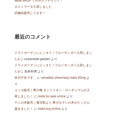
WEB SHOP でサボテンチェック！
ロストラータ入荷しました
武倫柱販売してます！
最近のコメント
ドライガーデンにピッタリ！ブルーサンダー入荷しまし
た♪
に
oceanside-garden
より
ドライガーデンにピッタリ！ブルーサンダー入荷しまし
た♪
に
高井邦博
より
本日不在です。
に
canadian pharmacy cialis 20mg
よ
り
ユッカ販売｜希少種 ダシリリオン・ロンギシマムが入
荷しました！
に
cialis for sale online
より
ヤシの木販売｜鹿児島より 希少なヤシの木がたくさん
届きました！
に
cialis buy online
より