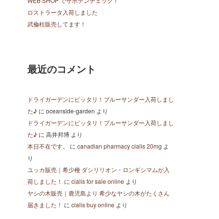
WEB SHOP でサボテンチェック！
ロストラータ入荷しました
武倫柱販売してます！
最近のコメント
ドライガーデンにピッタリ！ブルーサンダー入荷しまし
た♪
に
oceanside-garden
より
ドライガーデンにピッタリ！ブルーサンダー入荷しまし
た♪
に
高井邦博
より
本日不在です。
に
canadian pharmacy cialis 20mg
よ
り
ユッカ販売｜希少種 ダシリリオン・ロンギシマムが入
荷しました！
に
cialis for sale online
より
ヤシの木販売｜鹿児島より 希少なヤシの木がたくさん
届きました！
に
cialis buy online
より