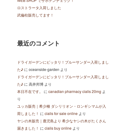
WEB SHOP でサボテンチェック！
ロストラータ入荷しました
武倫柱販売してます！
最近のコメント
ドライガーデンにピッタリ！ブルーサンダー入荷しまし
た♪
に
oceanside-garden
より
ドライガーデンにピッタリ！ブルーサンダー入荷しまし
た♪
に
高井邦博
より
本日不在です。
に
canadian pharmacy cialis 20mg
よ
り
ユッカ販売｜希少種 ダシリリオン・ロンギシマムが入
荷しました！
に
cialis for sale online
より
ヤシの木販売｜鹿児島より 希少なヤシの木がたくさん
届きました！
に
cialis buy online
より