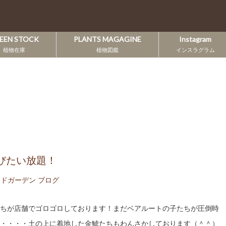
EEN STOCK
PLANTS MAGAGINE
Instagram
植物在庫
植物図鑑
インスラグラム
びたい放題！
ドガーデン ブログ
ちが店舗でゴロゴロしております！まだベアルートの子たちが圧倒時
・・・・土の上に着地した金鯱たちもわんさかしております（＾＾）