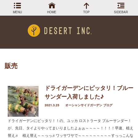
MENU
HOME
TOP
SIDEBAR
最近の投稿
Menu
小売販売終了のお知らせ
DESIGN COLLECTION
施工事例
柱サボテン弁慶柱もWEB SHOPで半額！
WEB SHOP でサボテンチェック！
GREEN STOCK
植物在庫
ロストラータ入荷しました
販売
武倫柱販売してます！
PLANTS MAGAGINE
植物図鑑
Instagram
ドライガーデンにピッタリ！ブルー
インスラグラム
サンダー入荷しました♪
アーカイブ
Facebook
フェイスブック
2021.3.25
オーシャンサイドガーデン ブログ
BLOG
記事一覧
2024年3月
ドライガーデンにピッタリ！！の、ユッカ ロストラータ ブルーサンダー！
2023年12月
が、先日、タイよりやってまいりましたよぉぉ～～～～！！！！早速、植え
2023年9月
替え♬ 植え替え～～っっ♬ワッサワサで～～～～～～～～～すっっこんな