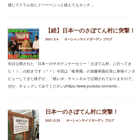
2023年8月
感じでドラム缶にドーーーンっと植えてもカッチ…
2023年7月
2023年5月
2023年3月
【続】日本一のさぼてん村に突撃！
2022年12月
2022年11月
2021.3.4
オーシャンサイドガーデン ブログ
2022年9月
2022年6月
2022年5月
先日公開された「日本一のサボテンナーセリー「さぼてん村」に行ってき
2022年4月
た！！」の続きです（＾＾）今回は「岐孝園」の加藤孝義社長に単独インタ
2022年1月
ビューしてきた様子が、「植レポ」チャンネルで公開されておりますので、
2021年12月
ぜひ、チェックしてみてください♪https://www.youtube.com/emb…
2021年10月
2021年9月
2021年8月
日本一のさぼてん村に突撃！
2021年7月
2021.2.25
オーシャンサイドガーデン ブログ
2021年6月
2021年5月
2021年4月