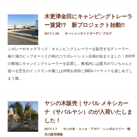
木更津金田にキャンピングトレーラ
ー賃貸!? 新プロジェクト始動!!
2017.1.29
オーシャンサイドガーデン ブログ
シボレーやキャデラック・キャンピングトレーラーを販売するディーラー、
袖ケ浦のビップオートとの初のコラボレーション企画が始まりました！200坪
の敷地にキャンピングトレーラーを設置し、敷地内には愛犬のワンちゃんと
遊べる芝生のドックランや夏には仲間を招待しBBQパーティーも楽しめてし
まう施…
ヤシの木販売｜サバル メキシカー
ナ（サバルヤシ）のが入荷いたしま
した！
2017.1.7
ヤシの木・ユッカ・アガベ・シンボルツリー・植
木の販売情報