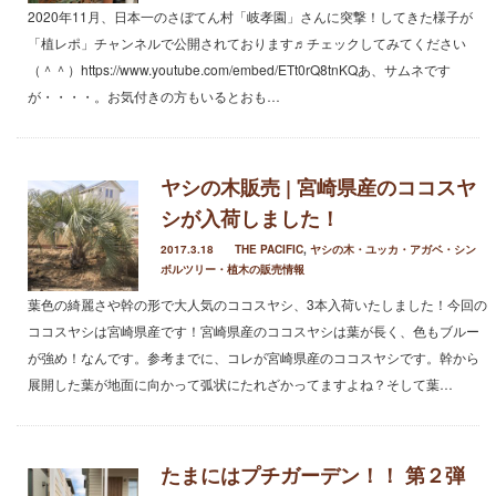
2021年3月
2020年11月、日本一のさぼてん村「岐孝園」さんに突撃！してきた様子が
2021年2月
「植レポ」チャンネルで公開されております♬チェックしてみてください
2021年1月
（＾＾）https://www.youtube.com/embed/ETt0rQ8tnKQあ、サムネです
2020年12月
が・・・・。お気付きの方もいるとおも…
2020年11月
2020年10月
2020年9月
ヤシの木販売 | 宮崎県産のココスヤ
2020年8月
シが入荷しました！
2020年3月
2017.3.18
THE PACIFIC
,
ヤシの木・ユッカ・アガベ・シン
2020年2月
ボルツリー・植木の販売情報
2020年1月
葉色の綺麗さや幹の形で大人気のココスヤシ、3本入荷いたしました！今回の
2019年12月
ココスヤシは宮崎県産です！宮崎県産のココスヤシは葉が長く、色もブルー
2019年11月
が強め！なんです。参考までに、コレが宮崎県産のココスヤシです。幹から
2019年10月
展開した葉が地面に向かって弧状にたれざかってますよね？そして葉…
2019年9月
2019年8月
2019年6月
2019年3月
たまにはプチガーデン！！ 第２弾
2019年2月