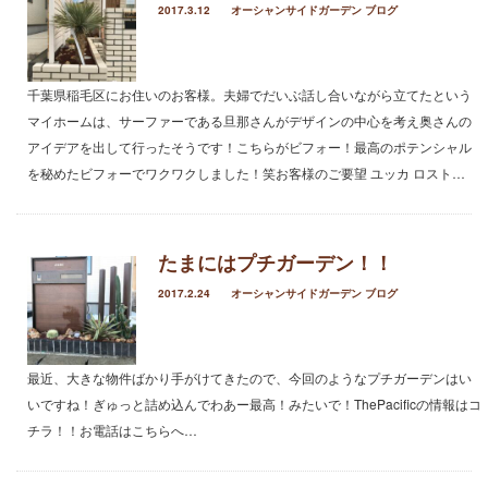
2017.3.12
オーシャンサイドガーデン ブログ
2019年1月
2018年6月
2018年4月
千葉県稲毛区にお住いのお客様。夫婦でだいぶ話し合いながら立てたという
2018年3月
マイホームは、サーファーである旦那さんがデザインの中心を考え奥さんの
2018年1月
アイデアを出して行ったそうです！こちらがビフォー！最高のポテンシャル
2017年12月
を秘めたビフォーでワクワクしました！笑お客様のご要望 ユッカ ロスト…
2017年11月
2017年10月
2017年5月
2017年3月
たまにはプチガーデン！！
2017年2月
2017.2.24
オーシャンサイドガーデン ブログ
2017年1月
2016年12月
2016年11月
最近、大きな物件ばかり手がけてきたので、今回のようなプチガーデンはい
2016年10月
いですね！ぎゅっと詰め込んでわあー最高！みたいで！ThePacificの情報はコ
チラ！！お電話はこちらへ…
カテゴリー