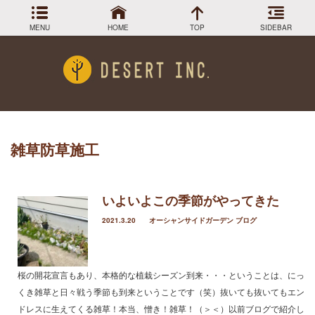
MENU
HOME
TOP
SIDEBAR
最近の投稿
Menu
小売販売終了のお知らせ
DESIGN COLLECTION
施工事例
柱サボテン弁慶柱もWEB SHOPで半額！
WEB SHOP でサボテンチェック！
GREEN STOCK
植物在庫
ロストラータ入荷しました
雑草防草施工
武倫柱販売してます！
PLANTS MAGAGINE
植物図鑑
Instagram
いよいよこの季節がやってきた
インスラグラム
2021.3.20
オーシャンサイドガーデン ブログ
アーカイブ
Facebook
フェイスブック
BLOG
記事一覧
2024年3月
桜の開花宣言もあり、本格的な植栽シーズン到来・・・ということは、にっ
2023年12月
くき雑草と日々戦う季節も到来ということです（笑）抜いても抜いてもエン
2023年9月
ドレスに生えてくる雑草！本当、憎き！雑草！（＞＜）以前ブログで紹介し