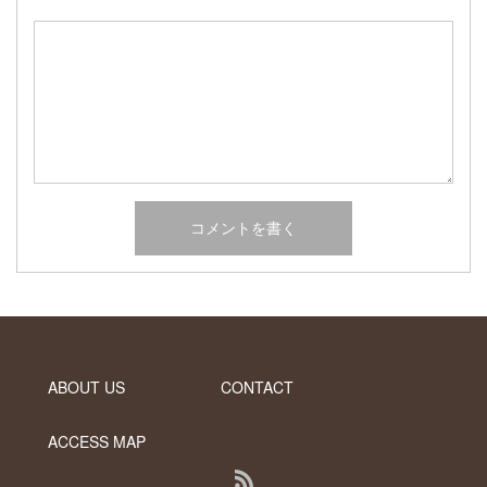
2017年2月
2017年1月
2016年12月
2016年11月
2016年10月
カテゴリー
未分類
オーシャンサイドガーデン ブログ
ヤシの木・ユッカ・アガベ・シンボルツリー・植木の販売情報
THE PACIFIC
ABOUT US
CONTACT
ACCESS MAP
RSS