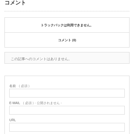
コメント
2020年1月
2019年12月
2019年11月
2019年10月
トラックバックは利用できません。
2019年9月
2019年8月
コメント (0)
2019年6月
2019年3月
この記事へのコメントはありません。
2019年2月
2019年1月
2018年6月
2018年4月
名前
( 必須 )
2018年3月
2018年1月
2017年12月
E-MAIL
( 必須 ) - 公開されません -
2017年11月
2017年10月
URL
2017年5月
2017年3月