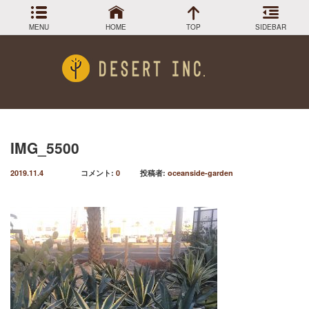
MENU
HOME
TOP
SIDEBAR
アーカイブ
Menu
2024年3月
DESIGN COLLECTION
施工事例
2023年12月
2023年9月
GREEN STOCK
植物在庫
2023年8月
IMG_5500
2023年7月
PLANTS MAGAGINE
植物図鑑
2019.11.4
コメント:
0
投稿者:
oceanside-garden
2023年5月
2023年3月
Instagram
インスラグラム
2022年12月
Facebook
2022年11月
フェイスブック
2022年9月
BLOG
記事一覧
2022年6月
2022年5月
2022年4月
2022年1月