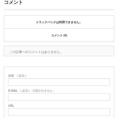
コメント
2020年1月
2019年12月
2019年11月
2019年10月
トラックバックは利用できません。
2019年9月
2019年8月
コメント (0)
2019年6月
2019年3月
この記事へのコメントはありません。
2019年2月
2019年1月
2018年6月
2018年4月
名前
( 必須 )
2018年3月
2018年1月
2017年12月
E-MAIL
( 必須 ) - 公開されません -
2017年11月
2017年10月
URL
2017年5月
2017年3月