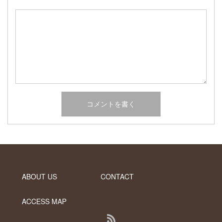
2017年2月
2017年1月
2016年12月
2016年11月
2016年10月
カテゴリー
未分類
オーシャンサイドガーデン ブログ
ヤシの木・ユッカ・アガベ・シンボルツリー・植木の販売情報
THE PACIFIC
ABOUT US
CONTACT
ACCESS MAP
RSS