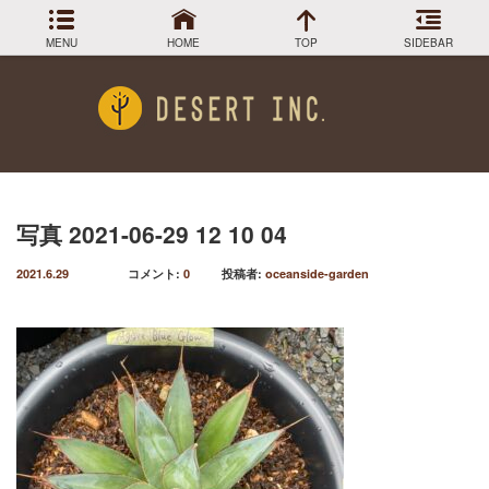
MENU
HOME
TOP
SIDEBAR
アーカイブ
Menu
2024年3月
DESIGN COLLECTION
施工事例
2023年12月
2023年9月
GREEN STOCK
植物在庫
2023年8月
写真 2021-06-29 12 10 04
2023年7月
PLANTS MAGAGINE
植物図鑑
2021.6.29
コメント:
0
投稿者:
oceanside-garden
2023年5月
2023年3月
Instagram
インスラグラム
2022年12月
Facebook
2022年11月
フェイスブック
2022年9月
BLOG
記事一覧
2022年6月
2022年5月
2022年4月
2022年1月