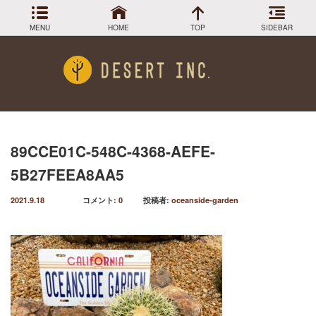
MENU
HOME
TOP
SIDEBAR
アーカイブ
Menu
2024年3月
DESIGN COLLECTION
施工事例
2023年12月
2023年9月
GREEN STOCK
植物在庫
2023年8月
89CCE01C-548C-4368-AEFE-
2023年7月
PLANTS MAGAGINE
植物図鑑
5B27FEEA8AA5
2023年5月
2023年3月
Instagram
インスラグラム
2021.9.18
コメント:
0
投稿者:
oceanside-garden
2022年12月
Facebook
2022年11月
フェイスブック
2022年9月
BLOG
記事一覧
2022年6月
2022年5月
2022年4月
2022年1月