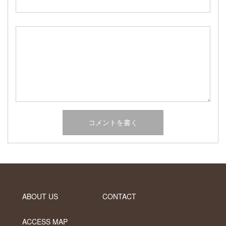
2017年2月
2017年1月
2016年12月
2016年11月
2016年10月
カテゴリー
未分類
オーシャンサイドガーデン ブログ
ヤシの木・ユッカ・アガベ・シンボルツリー・植木の販売情報
THE PACIFIC
ABOUT US
CONTACT
ACCESS MAP