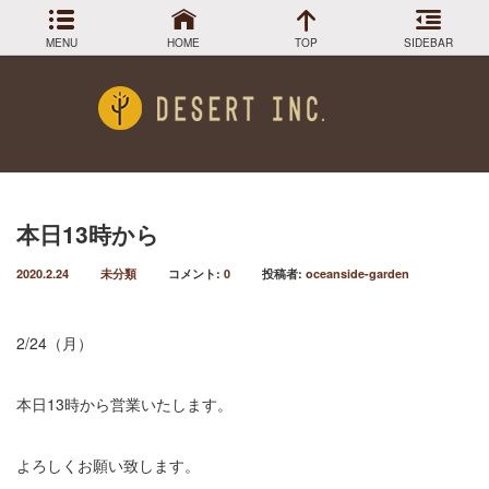
MENU
HOME
TOP
SIDEBAR
アーカイブ
Menu
2024年3月
DESIGN COLLECTION
施工事例
2023年12月
2023年9月
GREEN STOCK
植物在庫
2023年8月
本日13時から
2023年7月
PLANTS MAGAGINE
植物図鑑
2020.2.24
未分類
コメント:
0
投稿者:
oceanside-garden
2023年5月
2023年3月
Instagram
インスラグラム
2022年12月
2/24（月）
Facebook
2022年11月
フェイスブック
2022年9月
BLOG
本日13時から営業いたします。
記事一覧
2022年6月
2022年5月
2022年4月
よろしくお願い致します。
2022年1月