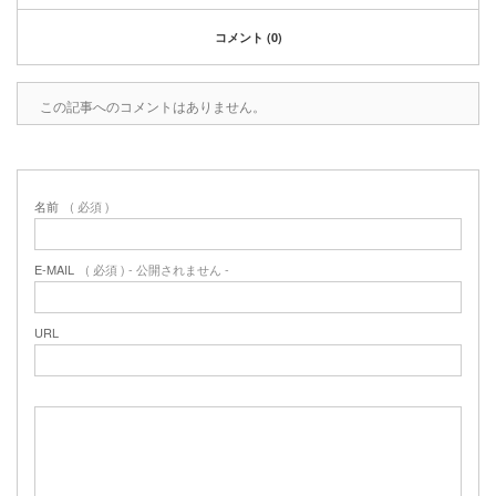
2020年1月
2019年12月
コメント (0)
2019年11月
2019年10月
この記事へのコメントはありません。
2019年9月
2019年8月
2019年6月
2019年3月
名前
( 必須 )
2019年2月
2019年1月
E-MAIL
( 必須 ) - 公開されません -
2018年6月
2018年4月
2018年3月
URL
2018年1月
2017年12月
2017年11月
2017年10月
2017年5月
2017年3月