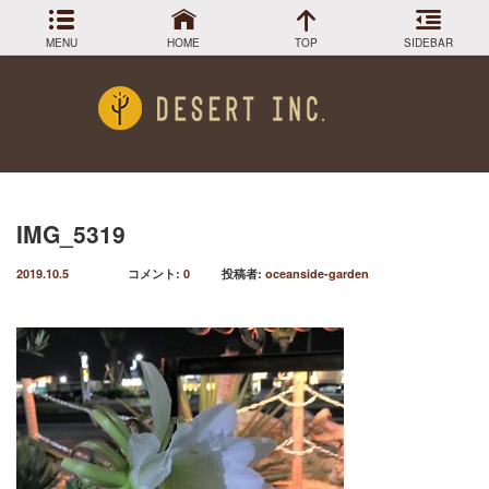
MENU
HOME
TOP
SIDEBAR
アーカイブ
Menu
2024年3月
DESIGN COLLECTION
施工事例
2023年12月
2023年9月
GREEN STOCK
植物在庫
2023年8月
IMG_5319
2023年7月
PLANTS MAGAGINE
植物図鑑
2019.10.5
コメント:
0
投稿者:
oceanside-garden
2023年5月
2023年3月
Instagram
インスラグラム
2022年12月
Facebook
2022年11月
フェイスブック
2022年9月
BLOG
記事一覧
2022年6月
2022年5月
2022年4月
2022年1月