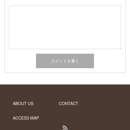
2017年2月
2017年1月
2016年12月
2016年11月
2016年10月
カテゴリー
未分類
オーシャンサイドガーデン ブログ
ヤシの木・ユッカ・アガベ・シンボルツリー・植木の販売情報
THE PACIFIC
ABOUT US
CONTACT
ACCESS MAP
RSS