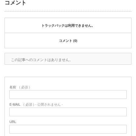
コメント
2020年1月
2019年12月
2019年11月
2019年10月
トラックバックは利用できません。
2019年9月
2019年8月
コメント (0)
2019年6月
2019年3月
この記事へのコメントはありません。
2019年2月
2019年1月
2018年6月
2018年4月
名前
( 必須 )
2018年3月
2018年1月
2017年12月
E-MAIL
( 必須 ) - 公開されません -
2017年11月
2017年10月
URL
2017年5月
2017年3月