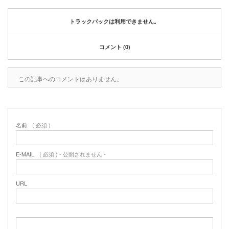
2020年1月
2019年12月
トラックバックは利用できません。
2019年11月
2019年10月
コメント (0)
2019年9月
2019年8月
2019年6月
この記事へのコメントはありません。
2019年3月
2019年2月
2019年1月
名前
( 必須 )
2018年6月
2018年4月
2018年3月
E-MAIL
( 必須 ) - 公開されません -
2018年1月
2017年12月
URL
2017年11月
2017年10月
2017年5月
2017年3月