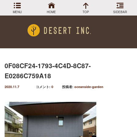
MENU
HOME
TOP
SIDEBAR
アーカイブ
Menu
2024年3月
DESIGN COLLECTION
施工事例
2023年12月
2023年9月
GREEN STOCK
植物在庫
2023年8月
0F08CF24-1793-4C4D-8C87-
2023年7月
PLANTS MAGAGINE
植物図鑑
E0286C759A18
2023年5月
2023年3月
Instagram
インスラグラム
2020.11.7
コメント:
0
投稿者:
oceanside-garden
2022年12月
Facebook
2022年11月
フェイスブック
2022年9月
BLOG
記事一覧
2022年6月
2022年5月
2022年4月
2022年1月