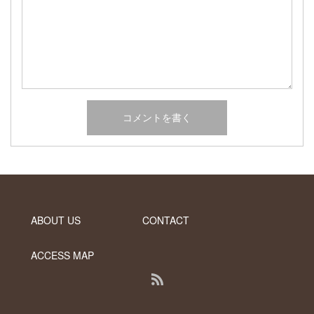
2017年2月
2017年1月
2016年12月
2016年11月
2016年10月
カテゴリー
未分類
オーシャンサイドガーデン ブログ
ヤシの木・ユッカ・アガベ・シンボルツリー・植木の販売情報
ABOUT US
CONTACT
THE PACIFIC
ACCESS MAP
RSS