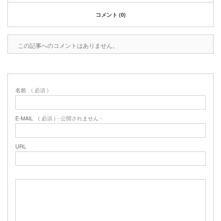
2020年1月
2019年12月
コメント (0)
2019年11月
2019年10月
この記事へのコメントはありません。
2019年9月
2019年8月
2019年6月
2019年3月
名前
( 必須 )
2019年2月
2019年1月
E-MAIL
( 必須 ) - 公開されません -
2018年6月
2018年4月
2018年3月
URL
2018年1月
2017年12月
2017年11月
2017年10月
2017年5月
2017年3月