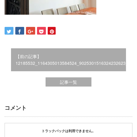
2021年12月
2021年10月
2021年9月
2021年8月
2021年7月
2021年6月
2021年5月
【前の記事】
2021年4月
12185532_1164305013584524_9025301516324232623_o
2021年3月
2021年2月
2021年1月
記事一覧
2020年12月
2020年11月
2020年10月
コメント
2020年9月
2020年8月
2020年3月
トラックバックは利用できません。
2020年2月