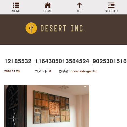
MENU
HOME
TOP
SIDEBAR
アーカイブ
Menu
2024年3月
DESIGN COLLECTION
施工事例
2023年12月
2023年9月
GREEN STOCK
植物在庫
2023年8月
12185532_1164305013584524_9025301516
2023年7月
PLANTS MAGAGINE
植物図鑑
2016.11.28
コメント:
0
投稿者:
oceanside-garden
2023年5月
2023年3月
Instagram
インスラグラム
2022年12月
Facebook
2022年11月
フェイスブック
2022年9月
BLOG
記事一覧
2022年6月
2022年5月
2022年4月
2022年1月