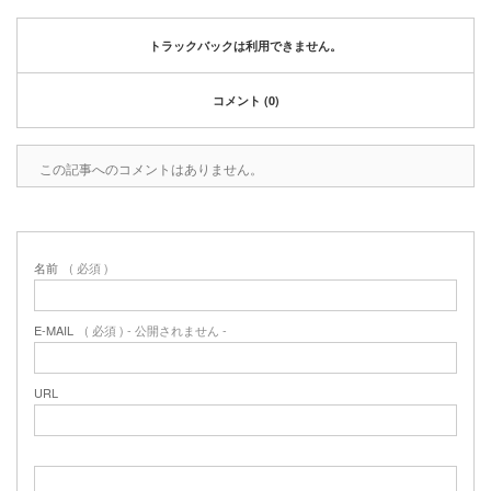
2020年1月
2019年12月
トラックバックは利用できません。
2019年11月
2019年10月
コメント (0)
2019年9月
2019年8月
2019年6月
この記事へのコメントはありません。
2019年3月
2019年2月
2019年1月
名前
( 必須 )
2018年6月
2018年4月
2018年3月
E-MAIL
( 必須 ) - 公開されません -
2018年1月
2017年12月
URL
2017年11月
2017年10月
2017年5月
2017年3月