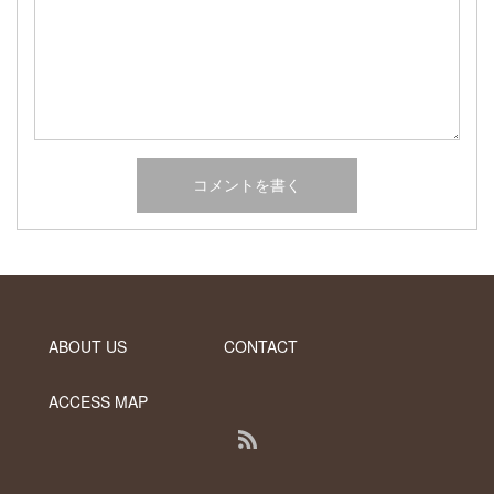
2017年2月
2017年1月
2016年12月
2016年11月
2016年10月
カテゴリー
未分類
オーシャンサイドガーデン ブログ
ヤシの木・ユッカ・アガベ・シンボルツリー・植木の販売情報
ABOUT US
CONTACT
THE PACIFIC
ACCESS MAP
RSS