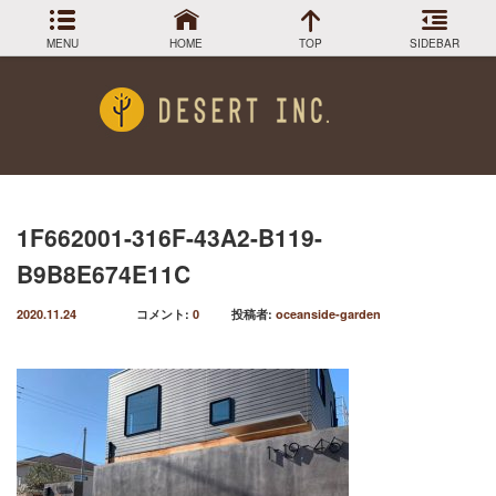
MENU
HOME
TOP
SIDEBAR
アーカイブ
Menu
2024年3月
DESIGN COLLECTION
施工事例
2023年12月
2023年9月
GREEN STOCK
植物在庫
2023年8月
1F662001-316F-43A2-B119-
2023年7月
PLANTS MAGAGINE
植物図鑑
B9B8E674E11C
2023年5月
2023年3月
Instagram
インスラグラム
2020.11.24
コメント:
0
投稿者:
oceanside-garden
2022年12月
Facebook
2022年11月
フェイスブック
2022年9月
BLOG
記事一覧
2022年6月
2022年5月
2022年4月
2022年1月