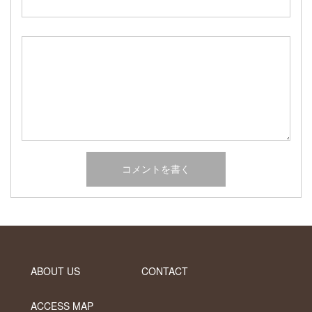
2017年2月
2017年1月
2016年12月
2016年11月
2016年10月
カテゴリー
未分類
オーシャンサイドガーデン ブログ
ヤシの木・ユッカ・アガベ・シンボルツリー・植木の販売情報
THE PACIFIC
ABOUT US
CONTACT
ACCESS MAP