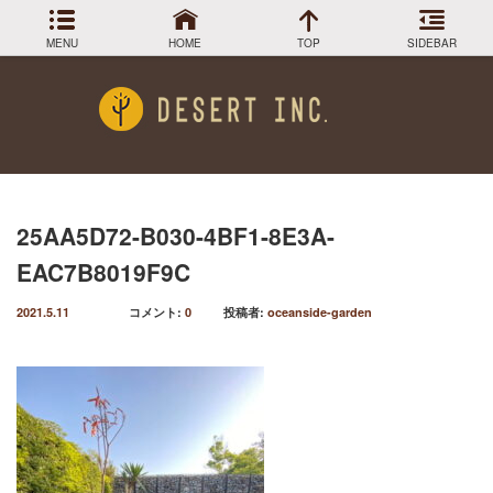
MENU
HOME
TOP
SIDEBAR
アーカイブ
Menu
2024年3月
DESIGN COLLECTION
施工事例
2023年12月
2023年9月
GREEN STOCK
植物在庫
2023年8月
25AA5D72-B030-4BF1-8E3A-
2023年7月
PLANTS MAGAGINE
植物図鑑
EAC7B8019F9C
2023年5月
2023年3月
Instagram
インスラグラム
2021.5.11
コメント:
0
投稿者:
oceanside-garden
2022年12月
Facebook
2022年11月
フェイスブック
2022年9月
BLOG
記事一覧
2022年6月
2022年5月
2022年4月
2022年1月