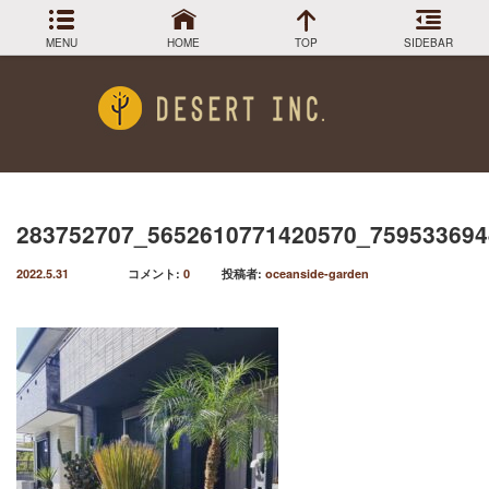
MENU
HOME
TOP
SIDEBAR
アーカイブ
Menu
2024年3月
DESIGN COLLECTION
施工事例
2023年12月
2023年9月
GREEN STOCK
植物在庫
2023年8月
283752707_5652610771420570_759533694
2023年7月
PLANTS MAGAGINE
植物図鑑
2022.5.31
コメント:
0
投稿者:
oceanside-garden
2023年5月
2023年3月
Instagram
インスラグラム
2022年12月
Facebook
2022年11月
フェイスブック
2022年9月
BLOG
記事一覧
2022年6月
2022年5月
2022年4月
2022年1月