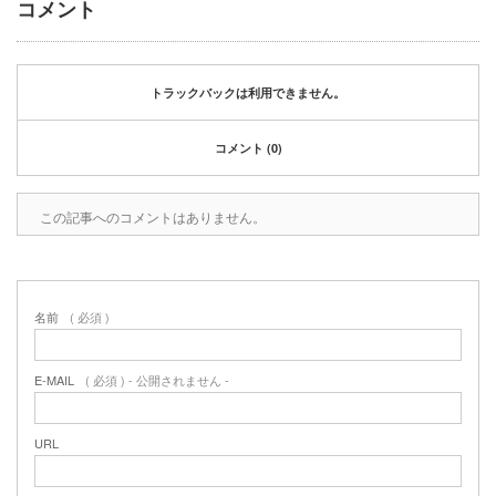
コメント
2020年1月
2019年12月
2019年11月
2019年10月
トラックバックは利用できません。
2019年9月
2019年8月
コメント (0)
2019年6月
2019年3月
この記事へのコメントはありません。
2019年2月
2019年1月
2018年6月
2018年4月
名前
( 必須 )
2018年3月
2018年1月
2017年12月
E-MAIL
( 必須 ) - 公開されません -
2017年11月
2017年10月
URL
2017年5月
2017年3月