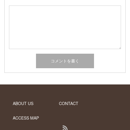
2017年2月
2017年1月
2016年12月
2016年11月
2016年10月
カテゴリー
未分類
オーシャンサイドガーデン ブログ
ヤシの木・ユッカ・アガベ・シンボルツリー・植木の販売情報
THE PACIFIC
ABOUT US
CONTACT
ACCESS MAP
RSS