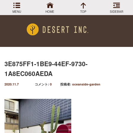
MENU
HOME
TOP
SIDEBAR
アーカイブ
Menu
2024年3月
DESIGN COLLECTION
施工事例
2023年12月
2023年9月
GREEN STOCK
植物在庫
2023年8月
3E875FF1-1BE9-44EF-9730-
2023年7月
PLANTS MAGAGINE
植物図鑑
1A8EC060AEDA
2023年5月
2023年3月
Instagram
インスラグラム
2020.11.7
コメント:
0
投稿者:
oceanside-garden
2022年12月
Facebook
2022年11月
フェイスブック
2022年9月
BLOG
記事一覧
2022年6月
2022年5月
2022年4月
2022年1月