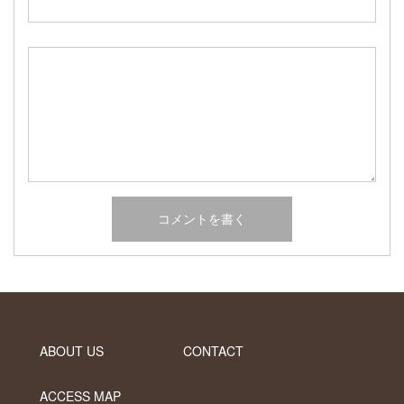
2017年2月
2017年1月
2016年12月
2016年11月
2016年10月
カテゴリー
未分類
オーシャンサイドガーデン ブログ
ヤシの木・ユッカ・アガベ・シンボルツリー・植木の販売情報
THE PACIFIC
ABOUT US
CONTACT
ACCESS MAP