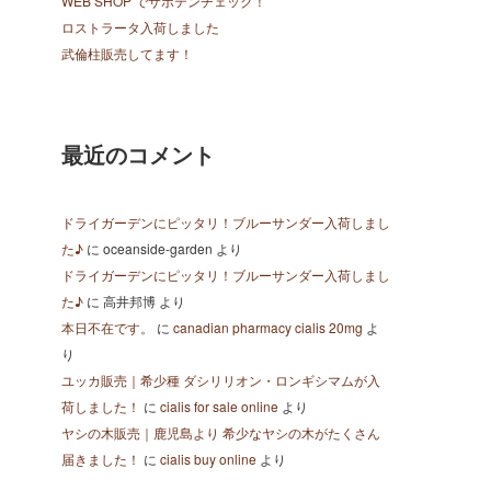
WEB SHOP でサボテンチェック！
ロストラータ入荷しました
武倫柱販売してます！
最近のコメント
ドライガーデンにピッタリ！ブルーサンダー入荷しまし
た♪
に
oceanside-garden
より
ドライガーデンにピッタリ！ブルーサンダー入荷しまし
た♪
に
高井邦博
より
本日不在です。
に
canadian pharmacy cialis 20mg
よ
り
ユッカ販売｜希少種 ダシリリオン・ロンギシマムが入
荷しました！
に
cialis for sale online
より
ヤシの木販売｜鹿児島より 希少なヤシの木がたくさん
届きました！
に
cialis buy online
より