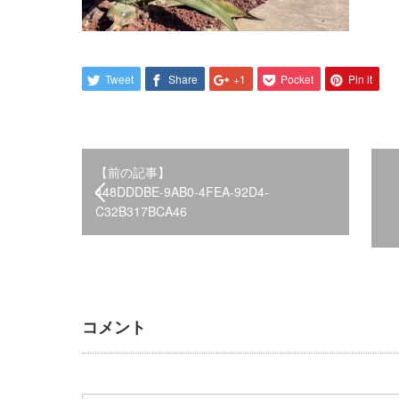
Tweet
Share
+1
Pocket
Pin it
【前の記事】
448DDDBE-9AB0-4FEA-92D4-
C32B317BCA46
コメント