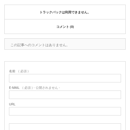
2020年1月
2019年12月
トラックバックは利用できません。
2019年11月
2019年10月
コメント (0)
2019年9月
2019年8月
2019年6月
この記事へのコメントはありません。
2019年3月
2019年2月
2019年1月
名前
( 必須 )
2018年6月
2018年4月
2018年3月
E-MAIL
( 必須 ) - 公開されません -
2018年1月
2017年12月
URL
2017年11月
2017年10月
2017年5月
2017年3月