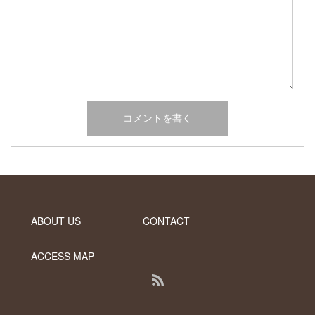
2017年2月
2017年1月
2016年12月
2016年11月
2016年10月
カテゴリー
未分類
オーシャンサイドガーデン ブログ
ヤシの木・ユッカ・アガベ・シンボルツリー・植木の販売情報
ABOUT US
CONTACT
THE PACIFIC
ACCESS MAP
RSS