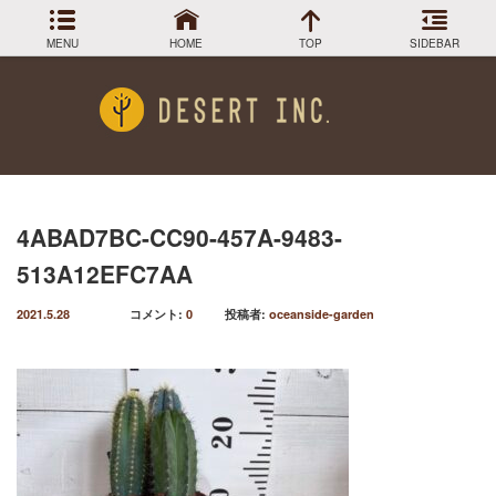
MENU
HOME
TOP
SIDEBAR
アーカイブ
Menu
2024年3月
DESIGN COLLECTION
施工事例
2023年12月
2023年9月
GREEN STOCK
植物在庫
2023年8月
4ABAD7BC-CC90-457A-9483-
2023年7月
PLANTS MAGAGINE
植物図鑑
513A12EFC7AA
2023年5月
2023年3月
Instagram
インスラグラム
2021.5.28
コメント:
0
投稿者:
oceanside-garden
2022年12月
Facebook
2022年11月
フェイスブック
2022年9月
BLOG
記事一覧
2022年6月
2022年5月
2022年4月
2022年1月