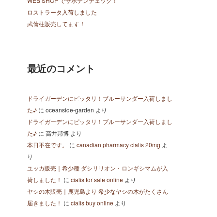
WEB SHOP でサボテンチェック！
ロストラータ入荷しました
武倫柱販売してます！
最近のコメント
ドライガーデンにピッタリ！ブルーサンダー入荷しまし
た♪
に
oceanside-garden
より
ドライガーデンにピッタリ！ブルーサンダー入荷しまし
た♪
に
高井邦博
より
本日不在です。
に
canadian pharmacy cialis 20mg
よ
り
ユッカ販売｜希少種 ダシリリオン・ロンギシマムが入
荷しました！
に
cialis for sale online
より
ヤシの木販売｜鹿児島より 希少なヤシの木がたくさん
届きました！
に
cialis buy online
より