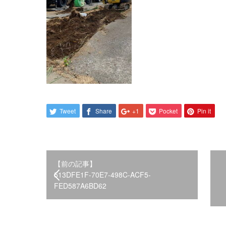
Tweet
Share
+1
Pocket
Pin it
【前の記事】
513DFE1F-70E7-498C-ACF5-
FED587A6BD62