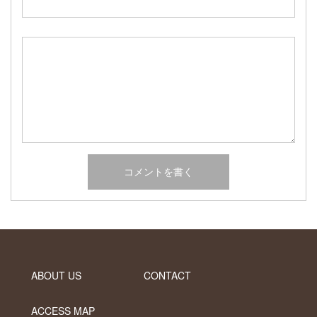
2017年2月
2017年1月
2016年12月
2016年11月
2016年10月
カテゴリー
未分類
オーシャンサイドガーデン ブログ
ヤシの木・ユッカ・アガベ・シンボルツリー・植木の販売情報
THE PACIFIC
ABOUT US
CONTACT
ACCESS MAP