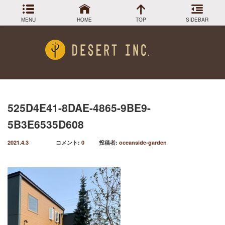
MENU
HOME
TOP
SIDEBAR
アーカイブ
Menu
2024年3月
DESIGN COLLECTION
施工事例
2023年12月
2023年9月
GREEN STOCK
植物在庫
2023年8月
525D4E41-8DAE-4865-9BE9-
2023年7月
PLANTS MAGAGINE
植物図鑑
5B3E6535D608
2023年5月
2023年3月
Instagram
インスラグラム
2021.4.3
コメント:
0
投稿者:
oceanside-garden
2022年12月
Facebook
2022年11月
フェイスブック
2022年9月
BLOG
記事一覧
2022年6月
2022年5月
2022年4月
2022年1月