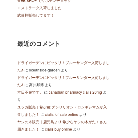
WEB SHOP でサボテンチェック！
ロストラータ入荷しました
武倫柱販売してます！
最近のコメント
ドライガーデンにピッタリ！ブルーサンダー入荷しまし
た♪
に
oceanside-garden
より
ドライガーデンにピッタリ！ブルーサンダー入荷しまし
た♪
に
高井邦博
より
本日不在です。
に
canadian pharmacy cialis 20mg
よ
り
ユッカ販売｜希少種 ダシリリオン・ロンギシマムが入
荷しました！
に
cialis for sale online
より
ヤシの木販売｜鹿児島より 希少なヤシの木がたくさん
届きました！
に
cialis buy online
より