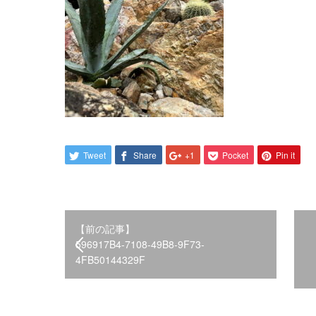
Tweet
Share
+1
Pocket
Pin it
【前の記事】
596917B4-7108-49B8-9F73-
4FB50144329F