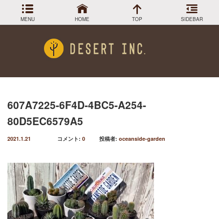
MENU
HOME
TOP
SIDEBAR
アーカイブ
Menu
2024年3月
DESIGN COLLECTION
施工事例
2023年12月
2023年9月
GREEN STOCK
植物在庫
2023年8月
607A7225-6F4D-4BC5-A254-
2023年7月
PLANTS MAGAGINE
植物図鑑
80D5EC6579A5
2023年5月
2023年3月
Instagram
インスラグラム
2021.1.21
コメント:
0
投稿者:
oceanside-garden
2022年12月
Facebook
2022年11月
フェイスブック
2022年9月
BLOG
記事一覧
2022年6月
2022年5月
2022年4月
2022年1月