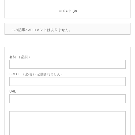
2020年1月
2019年12月
コメント (0)
2019年11月
2019年10月
この記事へのコメントはありません。
2019年9月
2019年8月
2019年6月
2019年3月
名前
( 必須 )
2019年2月
2019年1月
2018年6月
E-MAIL
( 必須 ) - 公開されません -
2018年4月
2018年3月
URL
2018年1月
2017年12月
2017年11月
2017年10月
2017年5月
2017年3月