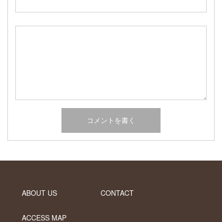
2017年2月
2017年1月
2016年12月
2016年11月
2016年10月
カテゴリー
未分類
オーシャンサイドガーデン ブログ
ヤシの木・ユッカ・アガベ・シンボルツリー・植木の販売情報
THE PACIFIC
ABOUT US
CONTACT
ACCESS MAP