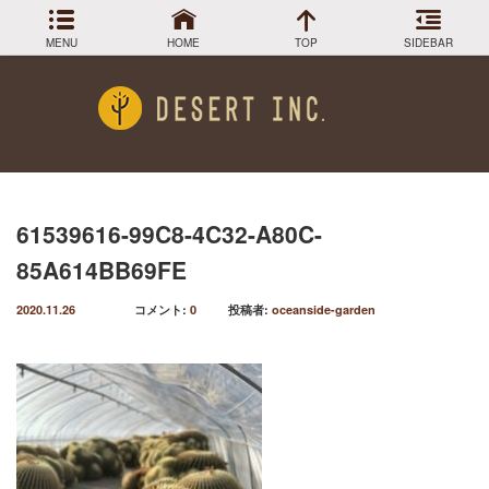
MENU
HOME
TOP
SIDEBAR
アーカイブ
Menu
2024年3月
DESIGN COLLECTION
施工事例
2023年12月
2023年9月
GREEN STOCK
植物在庫
2023年8月
61539616-99C8-4C32-A80C-
2023年7月
PLANTS MAGAGINE
植物図鑑
85A614BB69FE
2023年5月
2023年3月
Instagram
インスラグラム
2020.11.26
コメント:
0
投稿者:
oceanside-garden
2022年12月
Facebook
2022年11月
フェイスブック
2022年9月
BLOG
記事一覧
2022年6月
2022年5月
2022年4月
2022年1月