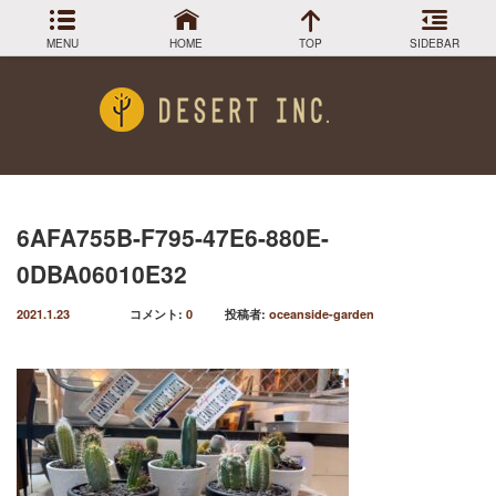
MENU
HOME
TOP
SIDEBAR
アーカイブ
Menu
2024年3月
DESIGN COLLECTION
施工事例
2023年12月
2023年9月
GREEN STOCK
植物在庫
2023年8月
6AFA755B-F795-47E6-880E-
2023年7月
PLANTS MAGAGINE
植物図鑑
0DBA06010E32
2023年5月
2023年3月
Instagram
インスラグラム
2021.1.23
コメント:
0
投稿者:
oceanside-garden
2022年12月
Facebook
2022年11月
フェイスブック
2022年9月
BLOG
記事一覧
2022年6月
2022年5月
2022年4月
2022年1月