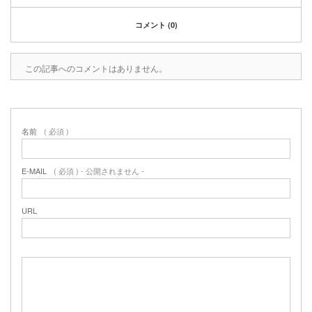
2020年1月
2019年12月
コメント (0)
2019年11月
2019年10月
この記事へのコメントはありません。
2019年9月
2019年8月
2019年6月
2019年3月
名前
( 必須 )
2019年2月
2019年1月
2018年6月
E-MAIL
( 必須 ) - 公開されません -
2018年4月
2018年3月
URL
2018年1月
2017年12月
2017年11月
2017年10月
2017年5月
2017年3月