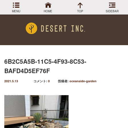
MENU
HOME
TOP
SIDEBAR
アーカイブ
Menu
2024年3月
DESIGN COLLECTION
施工事例
2023年12月
2023年9月
GREEN STOCK
植物在庫
2023年8月
6B2C5A5B-11C5-4F93-8C53-
2023年7月
PLANTS MAGAGINE
植物図鑑
BAFD4D5EF76F
2023年5月
2023年3月
Instagram
インスラグラム
2021.5.13
コメント:
0
投稿者:
oceanside-garden
2022年12月
Facebook
2022年11月
フェイスブック
2022年9月
BLOG
記事一覧
2022年6月
2022年5月
2022年4月
2022年1月