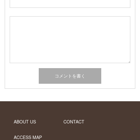
2017年2月
2017年1月
2016年12月
2016年11月
2016年10月
カテゴリー
未分類
オーシャンサイドガーデン ブログ
ヤシの木・ユッカ・アガベ・シンボルツリー・植木の販売情報
THE PACIFIC
ABOUT US
CONTACT
ACCESS MAP