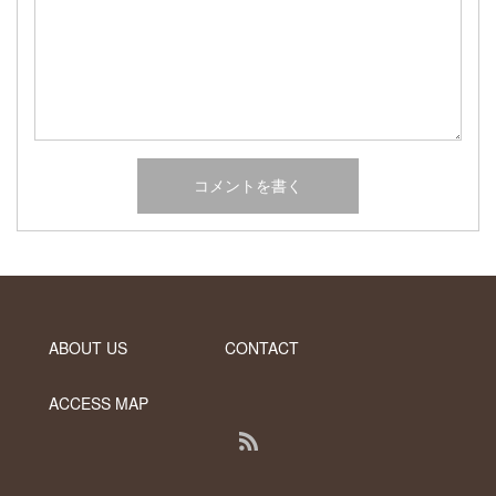
2017年2月
2017年1月
2016年12月
2016年11月
2016年10月
カテゴリー
未分類
オーシャンサイドガーデン ブログ
ヤシの木・ユッカ・アガベ・シンボルツリー・植木の販売情報
ABOUT US
CONTACT
THE PACIFIC
ACCESS MAP
RSS