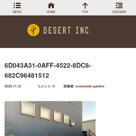
MENU
HOME
TOP
SIDEBAR
アーカイブ
Menu
2024年3月
DESIGN COLLECTION
施工事例
2023年12月
2023年9月
GREEN STOCK
植物在庫
2023年8月
6D043A31-0AFF-4522-8DC8-
2023年7月
PLANTS MAGAGINE
植物図鑑
682C96481512
2023年5月
2023年3月
Instagram
インスラグラム
2020.11.12
コメント:
0
投稿者:
oceanside-garden
2022年12月
Facebook
2022年11月
フェイスブック
2022年9月
BLOG
記事一覧
2022年6月
2022年5月
2022年4月
2022年1月