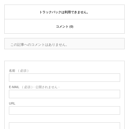
2020年1月
2019年12月
トラックバックは利用できません。
2019年11月
2019年10月
コメント (0)
2019年9月
2019年8月
2019年6月
この記事へのコメントはありません。
2019年3月
2019年2月
2019年1月
名前
( 必須 )
2018年6月
2018年4月
2018年3月
E-MAIL
( 必須 ) - 公開されません -
2018年1月
2017年12月
URL
2017年11月
2017年10月
2017年5月
2017年3月