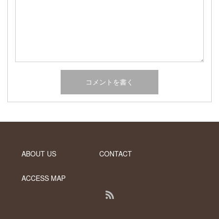
2017年2月
2017年1月
2016年12月
2016年11月
2016年10月
カテゴリー
未分類
オーシャンサイドガーデン ブログ
ヤシの木・ユッカ・アガベ・シンボルツリー・植木の販売情報
ABOUT US
CONTACT
THE PACIFIC
ACCESS MAP
RSS