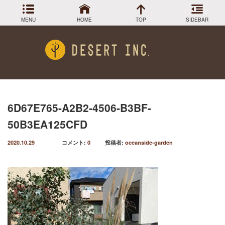
MENU
HOME
TOP
SIDEBAR
アーカイブ
Menu
2024年3月
DESIGN COLLECTION
施工事例
2023年12月
2023年9月
GREEN STOCK
植物在庫
2023年8月
6D67E765-A2B2-4506-B3BF-
2023年7月
PLANTS MAGAGINE
植物図鑑
50B3EA125CFD
2023年5月
2023年3月
Instagram
インスラグラム
2020.10.29
コメント:
0
投稿者:
oceanside-garden
2022年12月
Facebook
2022年11月
フェイスブック
2022年9月
BLOG
記事一覧
2022年6月
2022年5月
2022年4月
2022年1月