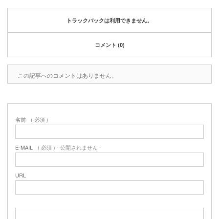
2020年1月
2019年12月
トラックバックは利用できません。
2019年11月
2019年10月
コメント (0)
2019年9月
2019年8月
2019年6月
この記事へのコメントはありません。
2019年3月
2019年2月
2019年1月
名前
( 必須 )
2018年6月
2018年4月
2018年3月
E-MAIL
( 必須 ) - 公開されません -
2018年1月
2017年12月
URL
2017年11月
2017年10月
2017年5月
2017年3月