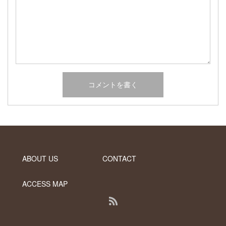
2017年2月
2017年1月
2016年12月
2016年11月
2016年10月
カテゴリー
未分類
オーシャンサイドガーデン ブログ
ヤシの木・ユッカ・アガベ・シンボルツリー・植木の販売情報
ABOUT US
CONTACT
THE PACIFIC
ACCESS MAP
RSS