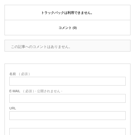
2020年1月
2019年12月
トラックバックは利用できません。
2019年11月
2019年10月
コメント (0)
2019年9月
2019年8月
2019年6月
この記事へのコメントはありません。
2019年3月
2019年2月
2019年1月
名前
( 必須 )
2018年6月
2018年4月
2018年3月
E-MAIL
( 必須 ) - 公開されません -
2018年1月
2017年12月
URL
2017年11月
2017年10月
2017年5月
2017年3月