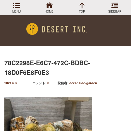
MENU
HOME
TOP
SIDEBAR
アーカイブ
Menu
2024年3月
DESIGN COLLECTION
施工事例
2023年12月
2023年9月
GREEN STOCK
植物在庫
2023年8月
78C2298E-E6C7-472C-BDBC-
2023年7月
PLANTS MAGAGINE
植物図鑑
18D0F6E8F0E3
2023年5月
2023年3月
Instagram
インスラグラム
2021.6.3
コメント:
0
投稿者:
oceanside-garden
2022年12月
Facebook
2022年11月
フェイスブック
2022年9月
BLOG
記事一覧
2022年6月
2022年5月
2022年4月
2022年1月