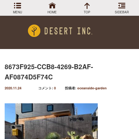
MENU
HOME
TOP
SIDEBAR
アーカイブ
Menu
2024年3月
DESIGN COLLECTION
施工事例
2023年12月
2023年9月
GREEN STOCK
植物在庫
2023年8月
8673F925-CCB8-4269-B2AF-
2023年7月
PLANTS MAGAGINE
植物図鑑
AF0874D5F74C
2023年5月
2023年3月
Instagram
インスラグラム
2020.11.24
コメント:
0
投稿者:
oceanside-garden
2022年12月
Facebook
2022年11月
フェイスブック
2022年9月
BLOG
記事一覧
2022年6月
2022年5月
2022年4月
2022年1月