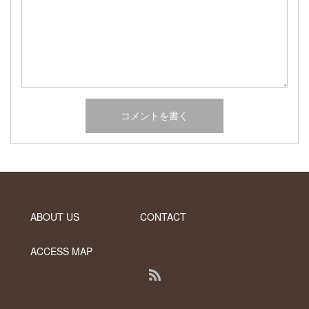
2017年2月
2017年1月
2016年12月
2016年11月
2016年10月
カテゴリー
未分類
オーシャンサイドガーデン ブログ
ヤシの木・ユッカ・アガベ・シンボルツリー・植木の販売情報
ABOUT US
CONTACT
THE PACIFIC
ACCESS MAP
RSS