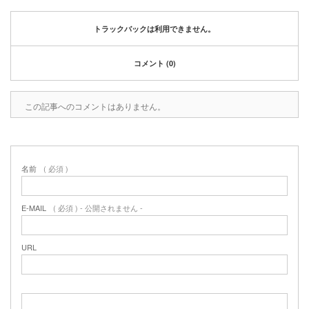
2020年1月
2019年12月
トラックバックは利用できません。
2019年11月
2019年10月
コメント (0)
2019年9月
2019年8月
2019年6月
この記事へのコメントはありません。
2019年3月
2019年2月
2019年1月
名前
( 必須 )
2018年6月
2018年4月
2018年3月
E-MAIL
( 必須 ) - 公開されません -
2018年1月
2017年12月
URL
2017年11月
2017年10月
2017年5月
2017年3月