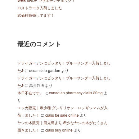
WEB SHOP でサボテンチェック！
ロストラータ入荷しました
武倫柱販売してます！
最近のコメント
ドライガーデンにピッタリ！ブルーサンダー入荷しまし
た♪
に
oceanside-garden
より
ドライガーデンにピッタリ！ブルーサンダー入荷しまし
た♪
に
高井邦博
より
本日不在です。
に
canadian pharmacy cialis 20mg
よ
り
ユッカ販売｜希少種 ダシリリオン・ロンギシマムが入
荷しました！
に
cialis for sale online
より
ヤシの木販売｜鹿児島より 希少なヤシの木がたくさん
届きました！
に
cialis buy online
より