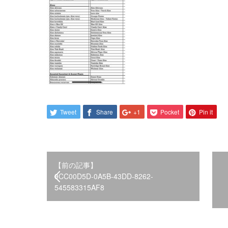
Tweet
Share
+1
Pocket
Pin it
【前の記事】
9CC00D5D-0A5B-43DD-8262-
545583315AF8