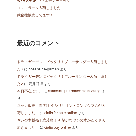
WEB SHOP でサボテンチェック！
ロストラータ入荷しました
武倫柱販売してます！
最近のコメント
ドライガーデンにピッタリ！ブルーサンダー入荷しまし
た♪
に
oceanside-garden
より
ドライガーデンにピッタリ！ブルーサンダー入荷しまし
た♪
に
高井邦博
より
本日不在です。
に
canadian pharmacy cialis 20mg
よ
り
ユッカ販売｜希少種 ダシリリオン・ロンギシマムが入
荷しました！
に
cialis for sale online
より
ヤシの木販売｜鹿児島より 希少なヤシの木がたくさん
届きました！
に
cialis buy online
より