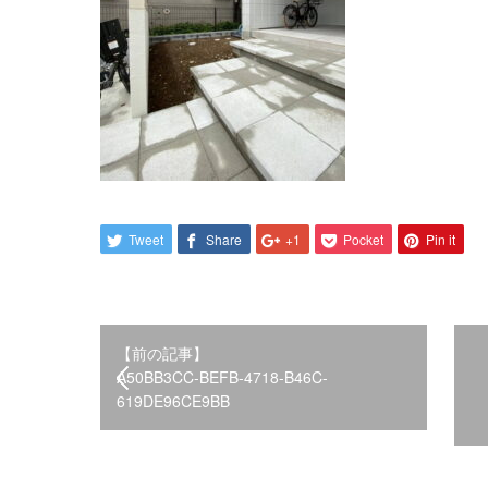
Tweet
Share
+1
Pocket
Pin it
【前の記事】
A50BB3CC-BEFB-4718-B46C-
619DE96CE9BB