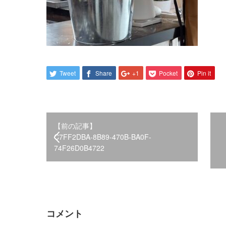
Tweet
Share
+1
Pocket
Pin it
【前の記事】
C7FF2DBA-8B89-470B-BA0F-
74F26D0B4722
コメント