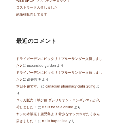
WEB SHOP でサボテンチェック！
ロストラータ入荷しました
武倫柱販売してます！
最近のコメント
ドライガーデンにピッタリ！ブルーサンダー入荷しまし
た♪
に
oceanside-garden
より
ドライガーデンにピッタリ！ブルーサンダー入荷しまし
た♪
に
高井邦博
より
本日不在です。
に
canadian pharmacy cialis 20mg
よ
り
ユッカ販売｜希少種 ダシリリオン・ロンギシマムが入
荷しました！
に
cialis for sale online
より
ヤシの木販売｜鹿児島より 希少なヤシの木がたくさん
届きました！
に
cialis buy online
より