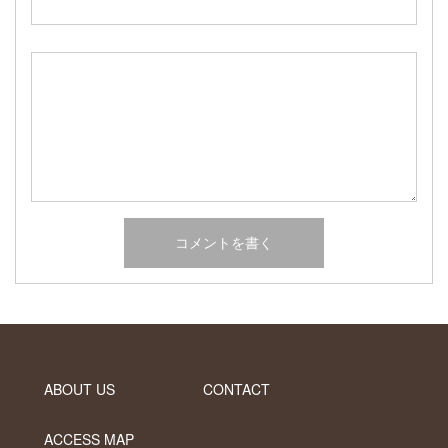
2017年2月
2017年1月
2016年12月
2016年11月
2016年10月
カテゴリー
未分類
オーシャンサイドガーデン ブログ
ヤシの木・ユッカ・アガベ・シンボルツリー・植木の販売情報
THE PACIFIC
ABOUT US
CONTACT
ACCESS MAP