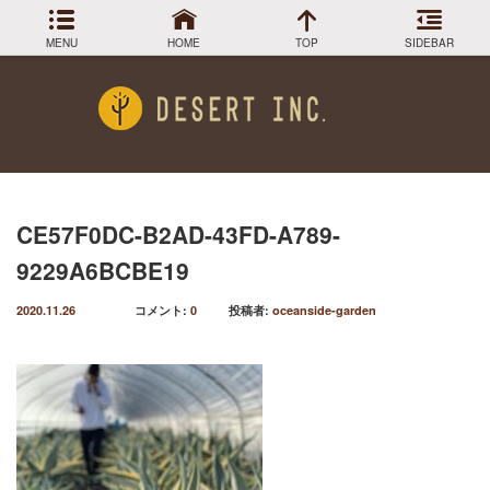
MENU
HOME
TOP
SIDEBAR
アーカイブ
Menu
2024年3月
DESIGN COLLECTION
施工事例
2023年12月
2023年9月
GREEN STOCK
植物在庫
2023年8月
CE57F0DC-B2AD-43FD-A789-
2023年7月
PLANTS MAGAGINE
植物図鑑
9229A6BCBE19
2023年5月
2023年3月
Instagram
インスラグラム
2020.11.26
コメント:
0
投稿者:
oceanside-garden
2022年12月
Facebook
2022年11月
フェイスブック
2022年9月
BLOG
記事一覧
2022年6月
2022年5月
2022年4月
2022年1月