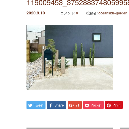
119009453_375288374805995
2020.9.10
コメント:
0
投稿者:
oceanside-garden
Tweet
Share
+1
Pocket
Pin it