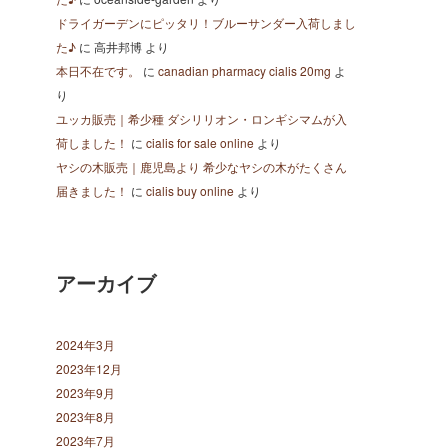
ドライガーデンにピッタリ！ブルーサンダー入荷しまし
た♪
に
高井邦博
より
本日不在です。
に
canadian pharmacy cialis 20mg
よ
り
ユッカ販売｜希少種 ダシリリオン・ロンギシマムが入
荷しました！
に
cialis for sale online
より
ヤシの木販売｜鹿児島より 希少なヤシの木がたくさん
届きました！
に
cialis buy online
より
アーカイブ
2024年3月
2023年12月
2023年9月
2023年8月
2023年7月