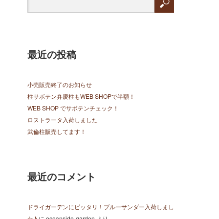
最近の投稿
小売販売終了のお知らせ
柱サボテン弁慶柱もWEB SHOPで半額！
WEB SHOP でサボテンチェック！
ロストラータ入荷しました
武倫柱販売してます！
最近のコメント
ドライガーデンにピッタリ！ブルーサンダー入荷しまし
た♪
に
oceanside-garden
より