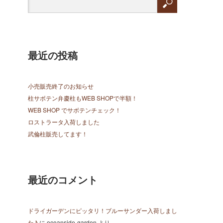
最近の投稿
小売販売終了のお知らせ
柱サボテン弁慶柱もWEB SHOPで半額！
WEB SHOP でサボテンチェック！
ロストラータ入荷しました
武倫柱販売してます！
最近のコメント
ドライガーデンにピッタリ！ブルーサンダー入荷しまし
た♪
に
oceanside-garden
より