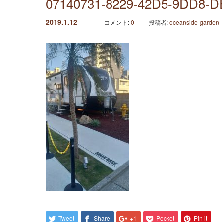
07140731-8229-42D5-9DD8-
2019.1.12
コメント:
0
投稿者:
oceanside-garden
Tweet
Share
+1
Pocket
Pin it