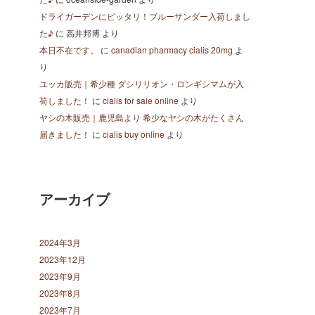
ドライガーデンにピッタリ！ブルーサンダー入荷しまし
た♪
に
高井邦博
より
本日不在です。
に
canadian pharmacy cialis 20mg
よ
り
ユッカ販売｜希少種 ダシリリオン・ロンギシマムが入
荷しました！
に
cialis for sale online
より
ヤシの木販売｜鹿児島より 希少なヤシの木がたくさん
届きました！
に
cialis buy online
より
アーカイブ
2024年3月
2023年12月
2023年9月
2023年8月
2023年7月