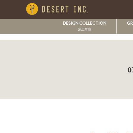
DESIGN COLLECTION
GR
施工事例
0