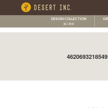
DESIGN COLLECTION
GR
施工事例
4620693218549