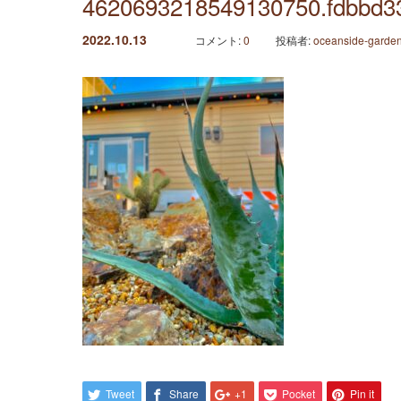
4620693218549130750.fdbbd3
2022.10.13
コメント:
0
投稿者:
oceanside-garde
Tweet
Share
+1
Pocket
Pin it