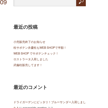
409
最近の投稿
小売販売終了のお知らせ
柱サボテン弁慶柱もWEB SHOPで半額！
WEB SHOP でサボテンチェック！
ロストラータ入荷しました
武倫柱販売してます！
最近のコメント
ドライガーデンにピッタリ！ブルーサンダー入荷しまし
た♪
に
oceanside-garden
より