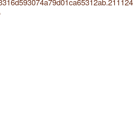
3316d593074a79d01ca65312ab.21112
n