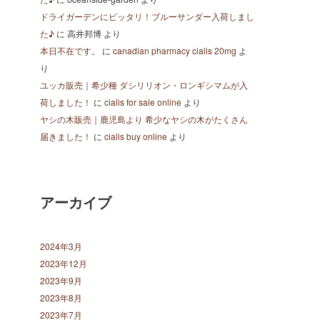
ドライガーデンにピッタリ！ブルーサンダー入荷しまし
た♪
に
高井邦博
より
本日不在です。
に
canadian pharmacy cialis 20mg
よ
り
ユッカ販売｜希少種 ダシリリオン・ロンギシマムが入
荷しました！
に
cialis for sale online
より
ヤシの木販売｜鹿児島より 希少なヤシの木がたくさん
届きました！
に
cialis buy online
より
アーカイブ
2024年3月
2023年12月
2023年9月
2023年8月
2023年7月