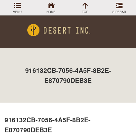
MENU
HOME
TOP
SIDEBAR
アーカイブ
Menu
2024年3月
DESIGN COLLECTION
施工事例
2023年12月
2023年9月
GREEN STOCK
植物在庫
2023年8月
916132CB-7056-4A5F-8B2E-
2023年7月
PLANTS MAGAGINE
植物図鑑
2023年5月
E870790DEB3E
2023年3月
Instagram
インスラグラム
2022年12月
Facebook
2022年11月
フェイスブック
2022年9月
BLOG
記事一覧
2022年6月
916132CB-7056-4A5F-8B2E-
2022年5月
2022年4月
E870790DEB3E
2022年1月