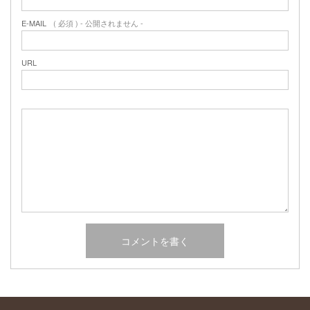
2017年2月
E-MAIL
( 必須 ) - 公開されません -
2017年1月
2016年12月
2016年11月
URL
2016年10月
カテゴリー
未分類
オーシャンサイドガーデン ブログ
ヤシの木・ユッカ・アガベ・シンボルツリー・植木の販売情報
THE PACIFIC