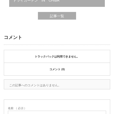
ドライガーデン IN CHIBA
2020年1月
2019年12月
2019年11月
記事一覧
2019年10月
2019年9月
2019年8月
コメント
2019年6月
2019年3月
2019年2月
2019年1月
トラックバックは利用できません。
2018年6月
2018年4月
コメント (0)
2018年3月
2018年1月
この記事へのコメントはありません。
2017年12月
2017年11月
2017年10月
2017年5月
名前
( 必須 )
2017年3月