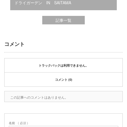
2020年1月
ドライガーデン IN SAITAMA
2019年12月
2019年11月
記事一覧
2019年10月
2019年9月
2019年8月
2019年6月
コメント
2019年3月
2019年2月
2019年1月
トラックバックは利用できません。
2018年6月
2018年4月
コメント (0)
2018年3月
2018年1月
2017年12月
この記事へのコメントはありません。
2017年11月
2017年10月
2017年5月
名前
( 必須 )
2017年3月