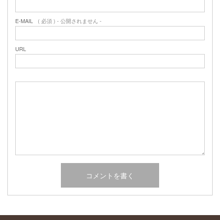
2017年2月
2017年1月
E-MAIL
( 必須 ) - 公開されません -
2016年12月
2016年11月
URL
2016年10月
カテゴリー
未分類
オーシャンサイドガーデン ブログ
ヤシの木・ユッカ・アガベ・シンボルツリー・植木の販売情報
THE PACIFIC