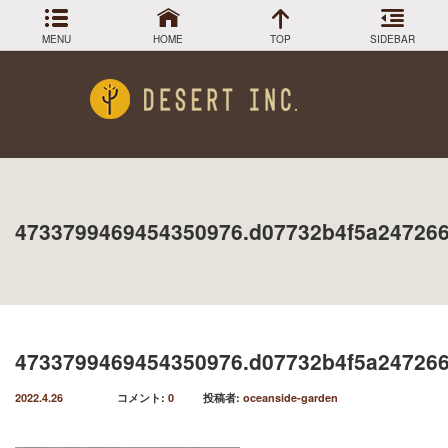
MENU
HOME
TOP
SIDEBAR
アーカイブ
Menu
2024年3月
DESIGN COLLECTION
施工事例
2023年12月
2023年9月
GREEN STOCK
植物在庫
2023年8月
4733799469454350976.d07732b4f5a247266
2023年7月
PLANTS MAGAGINE
植物図鑑
2023年5月
2023年3月
Instagram
インスラグラム
2022年12月
Facebook
2022年11月
フェイスブック
2022年9月
4733799469454350976.d07732b4f5a247266
BLOG
記事一覧
2022年6月
2022年5月
2022.4.26
コメント:
0
投稿者:
oceanside-garden
2022年4月
2022年1月