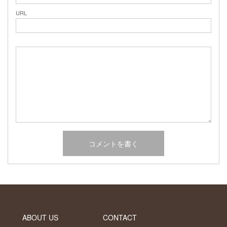
2017年2月
URL
2017年1月
2016年12月
2016年11月
2016年10月
カテゴリー
未分類
オーシャンサイドガーデン ブログ
ヤシの木・ユッカ・アガベ・シンボルツリー・植木の販売情報
THE PACIFIC
ABOUT US
CONTACT