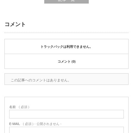
2020年1月
2019年12月
2019年11月
2019年10月
コメント
2019年9月
2019年8月
2019年6月
トラックバックは利用できません。
2019年3月
2019年2月
コメント (0)
2019年1月
2018年6月
2018年4月
この記事へのコメントはありません。
2018年3月
2018年1月
2017年12月
名前
( 必須 )
2017年11月
2017年10月
2017年5月
E-MAIL
( 必須 ) - 公開されません -
2017年3月