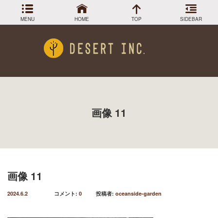
MENU
HOME
TOP
SIDEBAR
アーカイブ
Menu
2024年3月
DESIGN COLLECTION
施工事例
2023年12月
2023年9月
GREEN STOCK
植物在庫
2023年8月
画像 11
2023年7月
PLANTS MAGAGINE
植物図鑑
2023年5月
2023年3月
Instagram
インスラグラム
2022年12月
Facebook
2022年11月
フェイスブック
2022年9月
画像 11
BLOG
記事一覧
2022年6月
2022年5月
2024.6.2
コメント:
0
投稿者:
oceanside-garden
2022年4月
2022年1月